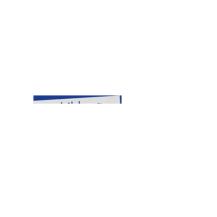
Kontakt
T:
+49 (0) 9402
/ 93 09 - 0
F:
+49 (0) 9402
/ 93 09 - 10
info@sternapotheke.de