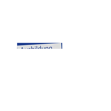
Kontakt
T:
+49 (0) 9402
/ 93 09 - 0
F:
+49 (0) 9402
/ 93 09 - 10
info@sternapotheke.de